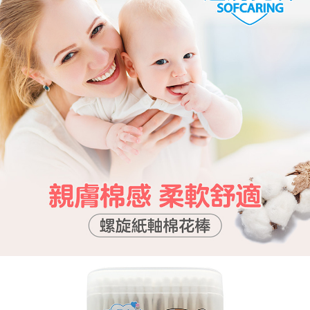
是否繳費成功／繳費後需取消欲退款等相關疑問，請聯繫「AFTEE先享後付
客戶支援中心」
https://netprotections.freshdesk.com/support/home
【注意事項】
１．透過由恩沛科技股份有限公司提供之「AFTEE先享後付」服務完成之交
易，需依本服務之必要範圍內提供個人資料，並將交易相關給付款項請求債
權轉讓予恩沛科技股份有限公司。
２．關於個人資料處理事宜，請瀏覽以下網址：
https://aftee.tw/terms/#terms3
３．未成年的使用者請事先徵得法定代理人或監護人之同意方可使用
「AFTEE先享後付」，若未經同意申辦者引起之損失，本公司不負相關責
任。
４．使用「AFTEE先享後付」時，將依據個別帳號之用戶狀況，依本公司即
時審查核予不同之上限額度；若仍有額度不足之情形，本公司將視審查結果
請求用戶進行身份認證。
５．嚴禁一人註冊多個帳號或使用他人資訊註冊。若發現惡意使用之情形，
恩沛科技股份有限公司將有權停止該用戶之使用額度並採取法律行動。