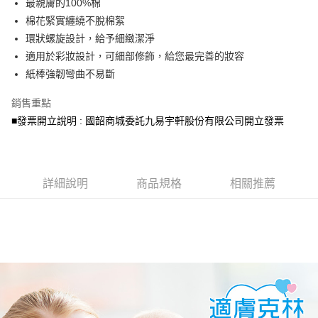
最親膚的100%棉
棉花緊實纏繞不脫棉絮
悠遊付
環狀螺旋設計，給予細緻潔淨
全盈+PAY
適用於彩妝設計，可細部修飾，給您最完善的妝容
紙棒強韌彎曲不易斷
AFTEE先享後付
相關說明
銷售重點
【關於「AFTEE先享後付」】
■發票開立說明 : 國韶商城委託九易宇軒股份有限公司開立發票
ATM付款
AFTEE先享後付是「在收到商品之後才付款」的支付方式。 讓您購物簡單
便利好安心！
１．簡單：不需註冊會員、不需綁卡、不需儲值。
運送方式
２．便利：只要手機號碼，簡訊認證，即可結帳。
３．安心：先確認商品／服務後，再付款。
宅配
詳細說明
商品規格
相關推薦
每筆NT$150，滿NT$1,500(含以上)免運費
【「AFTEE先享後付」結帳流程】
１．於結帳方式選擇「AFTEE先享後付」後，將跳轉至「AFTEE先享後付」
結帳頁面，進行簡訊認證並確認金額後，即可完成結帳。
２．訂單成立數日內，您將收到繳費通知簡訊。
３．收到繳費通知簡訊後14天內，點擊此簡訊中的連結，可透過四大超商／
ATM／網路銀行／等多元方式進行付款，方視為交易完成。
※ 請注意：結帳手續完成當下不需立刻繳費，但若您需要取消訂單，請聯絡
購買商品的店家。未經商家同意取消之訂單仍視為有效，需透過AFTEE先享
後付繳納相關費用。
※ 交易是否成功請以「AFTEE先享後付 」之結帳頁面顯示為準，若有關於