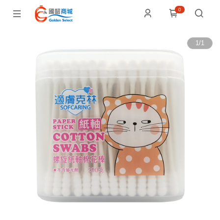
0
1
/
1