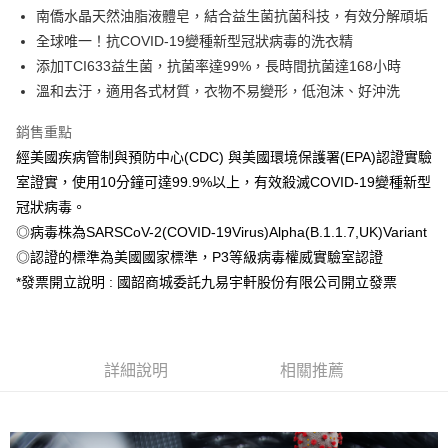
街口支付
南僑水晶天然油脂液體皂，結合益生菌抗菌科技，有效分解頑垢
全球唯一！抗COVID-19變種新型冠狀病毒的洗衣精
悠遊付
添加TCI633益生菌，抗菌率達99%，長時間抗菌達168小時
全盈+PAY
溫和去汙，適用各式材質，衣物不易變形，低泡沫、好沖洗
AFTEE先享後付
銷售重點
相關說明
經美國疾病管制與預防中心(CDC) 與美國環境保護署(EPA)認證實驗
【關於「AFTEE先享後付」】
室證實，使用10分鐘可達99.9%以上，有效殺滅COVID-19變種新型
ATM付款
AFTEE先享後付是「在收到商品之後才付款」的支付方式。 讓您購物簡單
便利好安心！
冠狀病毒。
１．簡單：不需註冊會員、不需綁卡、不需儲值。
◎病毒株為SARSCoV-2(COVID-19Virus)Alpha(B.1.1.7,UK)Variant
運送方式
２．便利：只要手機號碼，簡訊認證，即可結帳。
◎認證的標準為美國國家標準，P3等級病毒權威實驗室認證
３．安心：先確認商品／服務後，再付款。
宅配
*發票開立說明 : 國韶商城委託九易宇軒股份有限公司開立發票
每筆NT$150，滿NT$1,500(含以上)免運費
【「AFTEE先享後付」結帳流程】
１．於結帳方式選擇「AFTEE先享後付」後，將跳轉至「AFTEE先享後付」
結帳頁面，進行簡訊認證並確認金額後，即可完成結帳。
２．訂單成立數日內，您將收到繳費通知簡訊。
３．收到繳費通知簡訊後14天內，點擊此簡訊中的連結，可透過四大超商／
詳細說明
相關推薦
ATM／網路銀行／等多元方式進行付款，方視為交易完成。
※ 請注意：結帳手續完成當下不需立刻繳費，但若您需要取消訂單，請聯絡
購買商品的店家。未經商家同意取消之訂單仍視為有效，需透過AFTEE先享
後付繳納相關費用。