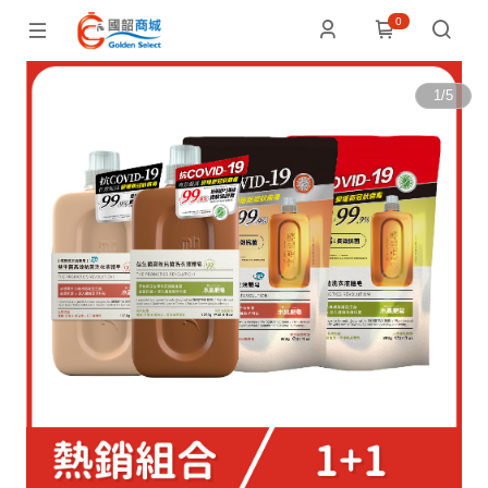
0
1
/
5