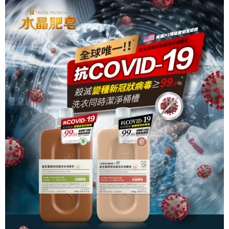
※ 交易是否成功請以「AFTEE先享後付 」之結帳頁面顯示為準，若有關於
是否繳費成功／繳費後需取消欲退款等相關疑問，請聯繫「AFTEE先享後付
客戶支援中心」
https://netprotections.freshdesk.com/support/home
【注意事項】
１．透過由恩沛科技股份有限公司提供之「AFTEE先享後付」服務完成之交
易，需依本服務之必要範圍內提供個人資料，並將交易相關給付款項請求債
權轉讓予恩沛科技股份有限公司。
２．關於個人資料處理事宜，請瀏覽以下網址：
https://aftee.tw/terms/#terms3
３．未成年的使用者請事先徵得法定代理人或監護人之同意方可使用
「AFTEE先享後付」，若未經同意申辦者引起之損失，本公司不負相關責
任。
４．使用「AFTEE先享後付」時，將依據個別帳號之用戶狀況，依本公司即
時審查核予不同之上限額度；若仍有額度不足之情形，本公司將視審查結果
請求用戶進行身份認證。
５．嚴禁一人註冊多個帳號或使用他人資訊註冊。若發現惡意使用之情形，
恩沛科技股份有限公司將有權停止該用戶之使用額度並採取法律行動。