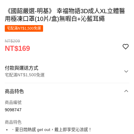
《國韶嚴選-明基》 幸福物語3D成人XL立體醫
用極凍口罩(10片/盒)無暇白+沁藍耳繩
宅配滿NT$1,500免運
NT$209
NT$169
付款與運送方式
宅配滿NT$1,500免運
付款方式
商品特色
信用卡一次付款
商品編號
LINE Pay
9098747
Apple Pay
商品特色
街口支付
．夏日悶熱感 get out，戴上即享受沁涼感！