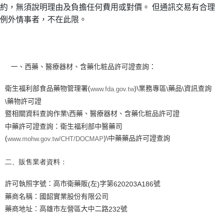
約，無須說明理由及負擔任何費用或對價。 但通訊交易有合理
例外情事者，不在此限。
一、西藥、醫療器材、含藥化粧品許可證查詢：
衛生福利部食品藥物管理署
業務專區
藥品
資訊查詢
(
)\
\
\
www.fda.gov.tw
藥物許可證
\
暨相關資料查詢作業
西藥、醫療器材、含藥化粧品許可證
\
中藥許可證查詢：衛生福利部中醫藥司
中藥藥品許可證查詢
(
)\
www.mohw.gov.tw/CHT/DOCMAP
二、販售業者資料：
許可執照字號：高市衛藥販
左
字第
號
(
)
620203A186
藥商名稱：國韶實業股份有限公司
藥商地址：高雄市左營區大中二路
號
232