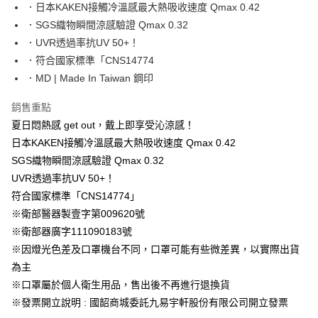
．日本KAKEN接觸冷溫感最大熱吸收速度 Qmax 0.42
悠遊付
．SGS織物瞬間涼感驗證 Qmax 0.32
全盈+PAY
．UVR透過率抗UV 50+！
．符合國家標準「CNS14774
AFTEE先享後付
．MD | Made In Taiwan 鋼印
相關說明
【關於「AFTEE先享後付」】
銷售重點
ATM付款
AFTEE先享後付是「在收到商品之後才付款」的支付方式。 讓您購物簡單
便利好安心！
夏日悶熱感 get out，戴上即享受沁涼感！
１．簡單：不需註冊會員、不需綁卡、不需儲值。
日本KAKEN接觸冷溫感最大熱吸收速度 Qmax 0.42
運送方式
２．便利：只要手機號碼，簡訊認證，即可結帳。
SGS織物瞬間涼感驗證 Qmax 0.32
３．安心：先確認商品／服務後，再付款。
宅配
UVR透過率抗UV 50+！
每筆NT$150，滿NT$1,500(含以上)免運費
【「AFTEE先享後付」結帳流程】
符合國家標準「CNS14774」
１．於結帳方式選擇「AFTEE先享後付」後，將跳轉至「AFTEE先享後付」
※衛部醫器製壹字第009620號
結帳頁面，進行簡訊認證並確認金額後，即可完成結帳。
２．訂單成立數日內，您將收到繳費通知簡訊。
※衛部器廣字111090183號
３．收到繳費通知簡訊後14天內，點擊此簡訊中的連結，可透過四大超商／
※因燈光色差及口罩機台不同，口罩可能有些微差異，以實際出貨
ATM／網路銀行／等多元方式進行付款，方視為交易完成。
※ 請注意：結帳手續完成當下不需立刻繳費，但若您需要取消訂單，請聯絡
為主
購買商品的店家。未經商家同意取消之訂單仍視為有效，需透過AFTEE先享
※口罩屬於個人衛生用品，售出後不再進行退換貨
後付繳納相關費用。
※發票開立說明 : 國韶商城委託九易宇軒股份有限公司開立發票
※ 交易是否成功請以「AFTEE先享後付 」之結帳頁面顯示為準，若有關於
是否繳費成功／繳費後需取消欲退款等相關疑問，請聯繫「AFTEE先享後付