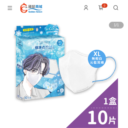
0
1
/
1