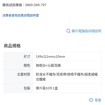
藥商諮詢專線：
0800-589-797
消費者使用前應詳閱說明書
顯示電腦版詳細說明
商品規格
尺寸
149x111mm±10mm
顏色
無暇白+沁藍耳繩
主要材質
防潑水不織布/耳掛帶/熔噴不織布/超柔細複
合纖維
包裝
單片裝10片1盒
客服