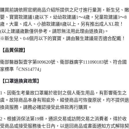
購買前請依照官網商品介紹所提供之尺寸進行量測，新生兒、嫩
嬰、寶寶款建議1歲以下，幼幼款建議1～4歲，兒童款建議3～8
歲，大童、成人、小臉款建議8歲以上，另有推出成人XL款！
(以上建議歲數僅供參考，請恕無法用此理由退換貨)。
※新生兒、0-6個月以下的寶寶，請由醫生建議是否適合配戴！
【品質保證】
衛部醫器製壹字第009620號、衛部器廣字111090183號、符合國
家標準「CNS14774」
【口罩退換貨政策】
1、因衛生考量故口罩屬於密封之個人衛生用品，有影響衛生之
虞。故除商品本身有瑕疵外，縱使商品可恢復原狀，均不提供退
換貨服務，請務必確認接受此條款再行購買。
2、根據消保法第19條，通訊交易或訪問交易之消費者，得於收
受商品或接受服務後七日內，以退回商品或書面通知方式解除契