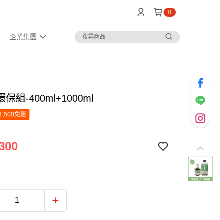
0
企業集團
保組-400ml+1000ml
1,500免運
300