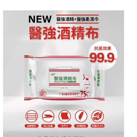
是否繳費成功／繳費後需取消欲退款等相關疑問，請聯繫「AFTEE先享後付
客戶支援中心」
https://netprotections.freshdesk.com/support/home
【注意事項】
１．透過由恩沛科技股份有限公司提供之「AFTEE先享後付」服務完成之交
易，需依本服務之必要範圍內提供個人資料，並將交易相關給付款項請求債
權轉讓予恩沛科技股份有限公司。
２．關於個人資料處理事宜，請瀏覽以下網址：
https://aftee.tw/terms/#terms3
３．未成年的使用者請事先徵得法定代理人或監護人之同意方可使用
「AFTEE先享後付」，若未經同意申辦者引起之損失，本公司不負相關責
任。
４．使用「AFTEE先享後付」時，將依據個別帳號之用戶狀況，依本公司即
時審查核予不同之上限額度；若仍有額度不足之情形，本公司將視審查結果
請求用戶進行身份認證。
５．嚴禁一人註冊多個帳號或使用他人資訊註冊。若發現惡意使用之情形，
恩沛科技股份有限公司將有權停止該用戶之使用額度並採取法律行動。