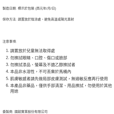
製造日期
標示於包裝
西元年
月
日
:
(
/
/
)
保存方法
請置放於陰涼處、避免高溫或陽光直射
:
注意事項
:
請置放於兒童無法取得處
勿擦拭眼睛、口腔、傷口或臉部
勿擦拭漆品、螢幕及不適乙醇擦拭者
本品非水溶性，不可丟棄於馬桶內
肌膚敏感者請先做局部皮膚測試，無過敏反應再行使用
本產品非藥品，僅供手部清潔、用品擦拭，勿使用於其他
用途
委製商
國韶實業股份有限公司
: