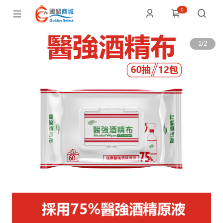
0
1
/
2