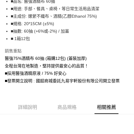
■品名: 醫強酒精布 60抽
■用途: 手部、餐具、桌椅，等日常生活用品清潔
悠遊付
■主成份: 嫘縈不織布、酒精(乙醇Ethanol 75%)
全盈+PAY
■規格: 20*15CM (±5%)
■抽數: 60抽 (+6%或-2%) / 加蓋
AFTEE先享後付
■ 1箱12包
相關說明
【關於「AFTEE先享後付」】
銷售重點
ATM付款
AFTEE先享後付是「在收到商品之後才付款」的支付方式。 讓您購物簡單
便利好安心！
醫強75%酒精布 60抽 (箱購12包) (蓋裝加厚)
１．簡單：不需註冊會員、不需綁卡、不需儲值。
全程台灣在地製造，堅持提供最安心的品質！
運送方式
２．便利：只要手機號碼，簡訊認證，即可結帳。
■採用醫強酒精原液 / 75% 好安心
３．安心：先確認商品／服務後，再付款。
宅配
■發票開立說明 : 國韶商城委託九易宇軒股份有限公司開立發票
每筆NT$150，滿NT$1,500(含以上)免運費
【「AFTEE先享後付」結帳流程】
１．於結帳方式選擇「AFTEE先享後付」後，將跳轉至「AFTEE先享後付」
結帳頁面，進行簡訊認證並確認金額後，即可完成結帳。
２．訂單成立數日內，您將收到繳費通知簡訊。
３．收到繳費通知簡訊後14天內，點擊此簡訊中的連結，可透過四大超商／
詳細說明
商品規格
相關推薦
ATM／網路銀行／等多元方式進行付款，方視為交易完成。
※ 請注意：結帳手續完成當下不需立刻繳費，但若您需要取消訂單，請聯絡
購買商品的店家。未經商家同意取消之訂單仍視為有效，需透過AFTEE先享
後付繳納相關費用。
※ 交易是否成功請以「AFTEE先享後付 」之結帳頁面顯示為準，若有關於