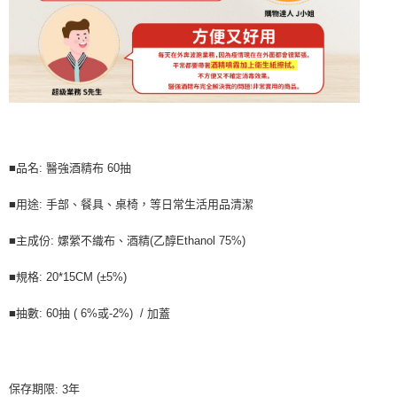
■品名: 醫強酒精布 60抽
■用途: 手部、餐具、桌椅，等日常生活用品清潔
■主成份: 嫘縈不織布、酒精(乙醇Ethanol 75%)
■規格: 20*15CM (±5%)
■抽數: 60抽 ( 6%或-2%) / 加蓋
保存期限
年
: 3