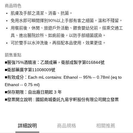
商品特色
全盈+PAY
肌膚及手部之清潔、消毒、抗菌。
AFTEE先享後付
免用水即可瞬間揮別90%以上手部有害之細菌，溫和不殘留。
相關說明
用餐前後，休閒、旅遊戶外活動、餵食嬰幼兒前，搭乘交通工
【關於「AFTEE先享後付」】
具、進出醫院診所、如廁前後，以防手部細菌感染。
ATM付款
AFTEE先享後付是「在收到商品之後才付款」的支付方式。 讓您購物簡單
可於雙手以水沖洗後，再搭配本品使用，效果更佳。
便利好安心！
１．簡單：不需註冊會員、不需綁卡、不需儲值。
運送方式
銷售重點
２．便利：只要手機號碼，簡訊認證，即可結帳。
３．安心：先確認商品／服務後，再付款。
宅配
■醫強75%酒精液：乙類成藥，衛部成製字第016844號
■衛部藥廣字第11008009號
每筆NT$150，滿NT$1,500(含以上)免運費
【「AFTEE先享後付」結帳流程】
１．於結帳方式選擇「AFTEE先享後付」後，將跳轉至「AFTEE先享後付」
■有效成分：Each mL contains: Ethanol -- 95% -- 0.78ml (eq to
結帳頁面，進行簡訊認證並確認金額後，即可完成結帳。
Ethanol -- 0.75 ml)
２．訂單成立數日內，您將收到繳費通知簡訊。
■保存期限：自出廠日期起 3 年
３．收到繳費通知簡訊後14天內，點擊此簡訊中的連結，可透過四大超商／
ATM／網路銀行／等多元方式進行付款，方視為交易完成。
■發票開立說明 : 國韶商城委託九易宇軒股份有限公司開立發票
※ 請注意：結帳手續完成當下不需立刻繳費，但若您需要取消訂單，請聯絡
購買商品的店家。未經商家同意取消之訂單仍視為有效，需透過AFTEE先享
後付繳納相關費用。
※ 交易是否成功請以「AFTEE先享後付 」之結帳頁面顯示為準，若有關於
是否繳費成功／繳費後需取消欲退款等相關疑問，請聯繫「AFTEE先享後付
詳細說明
商品規格
相關推薦
客戶支援中心」
https://netprotections.freshdesk.com/support/home