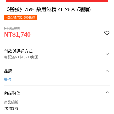
《醫強》75% 藥用酒精 4L x6入 (箱購)
宅配滿NT$1,500免運
NT$1,800
NT$1,740
付款與運送方式
宅配滿NT$1,500免運
付款方式
品牌
信用卡一次付款
醫強
LINE Pay
商品特色
Apple Pay
商品編號
街口支付
7079379
悠遊付