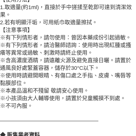
1.取適量(約1ml)，直接於手中搓揉至乾即可達到清潔效
果。
2.若有明顯汗垢，可用紙巾取適量擦拭。
【注意事項】
※有下列情形者，請勿使用：曾因本藥成份引起過敏。
※有下列情形者，請洽醫師諮詢：使用時出現紅腫或搔
癢等異常或過敏、刺激時請終止使用。
※含高濃度酒精，請遠離火源及避免直接日曬。請置於
通風良好處緊蓋容器，儲存於30°C以下。
※使用時請避開眼睛、有傷口處之手指、皮膚、嘴唇等
黏膜部位。
※本產品溫和不殘留 敬請安心使用。
※小孩須由大人輔導使用，請置於兒童觸摸不到處。
※不可內服。
——————————————————
◆ 販售業者資料