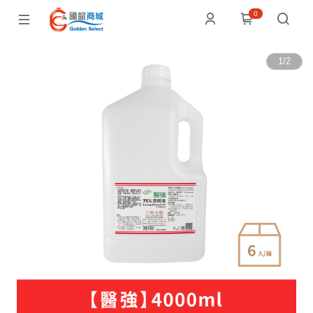
0
1
/
2