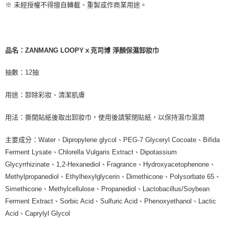
※ 未經授權不得擅自轉載、重製或作商業用途。
品名：ZANMANG LOOPYｘ克司博 淨顏保濕卸妝巾
抽數：12抽
用途：卸除彩妝、清潔肌膚
用法：撕開貼紙後取出卸妝巾，使用後請緊閉貼紙，以保持濕巾濕潤
主要成分：Water、Dipropylene glycol、PEG-7 Glyceryl Cocoate、Bifida
Ferment Lysate、Chlorella Vulgaris Extract、Dipotassium
Glycyrrhizinate、1,2-Hexanediol、Fragrance、Hydroxyacetophenone、
Methylpropanediol、Ethylhexylglycerin、Dimethicone、Polysorbate 65、
Simethicone、Methylcellulose、Propanediol、Lactobacillus/Soybean
Ferment Extract、Sorbic Acid、Sulfuric Acid、Phenoxyethanol、Lactic
Acid、Caprylyl Glycol