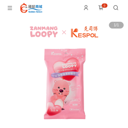
0
1
/
1