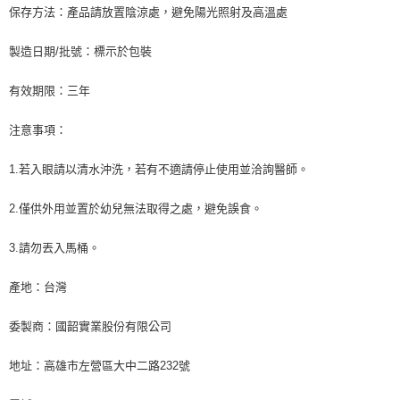
保存方法：產品請放置陰涼處，避免陽光照射及高溫處
製造日期/批號：標示於包裝
有效期限：三年
注意事項：
1.若入眼請以清水沖洗，若有不適請停止使用並洽詢醫師。
2.僅供外用並置於幼兒無法取得之處，避免誤食。
3.請勿丟入馬桶。
產地：台灣
委製商：國韶實業股份有限公司
地址：高雄市左營區大中二路232號