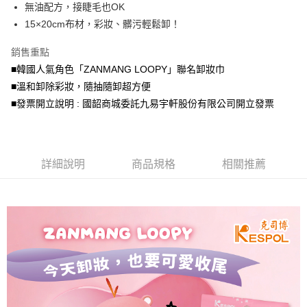
無油配方，接睫毛也OK
悠遊付
15×20cm布材，彩妝、髒污輕鬆卸！
全盈+PAY
銷售重點
AFTEE先享後付
■韓國人氣角色「ZANMANG LOOPY」聯名卸妝巾
相關說明
■溫和卸除彩妝，隨抽隨卸超方便
【關於「AFTEE先享後付」】
■發票開立說明 : 國韶商城委託九易宇軒股份有限公司開立發票
ATM付款
AFTEE先享後付是「在收到商品之後才付款」的支付方式。 讓您購物簡單
便利好安心！
１．簡單：不需註冊會員、不需綁卡、不需儲值。
運送方式
２．便利：只要手機號碼，簡訊認證，即可結帳。
３．安心：先確認商品／服務後，再付款。
宅配
詳細說明
商品規格
相關推薦
每筆NT$150，滿NT$1,500(含以上)免運費
【「AFTEE先享後付」結帳流程】
１．於結帳方式選擇「AFTEE先享後付」後，將跳轉至「AFTEE先享後付」
結帳頁面，進行簡訊認證並確認金額後，即可完成結帳。
２．訂單成立數日內，您將收到繳費通知簡訊。
３．收到繳費通知簡訊後14天內，點擊此簡訊中的連結，可透過四大超商／
ATM／網路銀行／等多元方式進行付款，方視為交易完成。
※ 請注意：結帳手續完成當下不需立刻繳費，但若您需要取消訂單，請聯絡
購買商品的店家。未經商家同意取消之訂單仍視為有效，需透過AFTEE先享
後付繳納相關費用。
※ 交易是否成功請以「AFTEE先享後付 」之結帳頁面顯示為準，若有關於
是否繳費成功／繳費後需取消欲退款等相關疑問，請聯繫「AFTEE先享後付