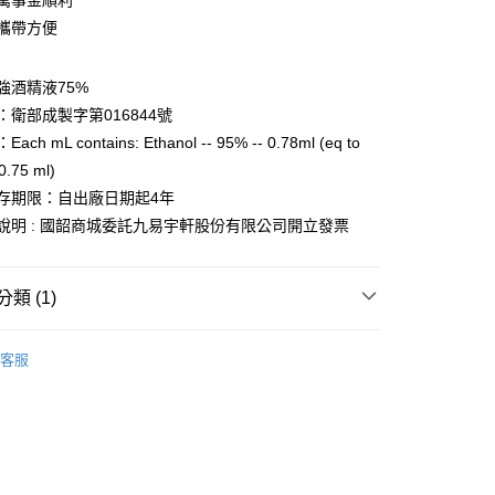
，萬事金順利
先享後付是「在收到商品之後才付款」的支付方式。 讓您購物簡單
，攜帶方便
心！
：不需註冊會員、不需綁卡、不需儲值。
：只要手機號碼，簡訊認證，即可結帳。
強酒精液75%
：先確認商品／服務後，再付款。
：衛部成製字第016844號
EE先享後付」結帳流程】
h mL contains: Ethanol -- 95% -- 0.78ml (eq to
50，滿NT$1,500(含以上)免運費
方式選擇「AFTEE先享後付」後，將跳轉至「AFTEE先享後
 0.75 ml)
頁面，進行簡訊認證並確認金額後，即可完成結帳。
成立數日內，您將收到繳費通知簡訊。
存期限：自出廠日期起4年
費通知簡訊後14天內，點擊此簡訊中的連結，可透過四大超商
說明 : 國韶商城委託九易宇軒股份有限公司開立發票
網路銀行／等多元方式進行付款，方視為交易完成。
：結帳手續完成當下不需立刻繳費，但若您需要取消訂單，請聯
的店家。未經商家同意取消之訂單仍視為有效，需透過AFTEE
繳納相關費用。
類 (1)
否成功請以「AFTEE先享後付 」之結帳頁面顯示為準，若有關於
功／繳費後需取消欲退款等相關疑問，請聯繫「AFTEE先享後
75%酒精液
援中心」
https://netprotections.freshdesk.com/support/home
客服
項】
恩沛科技股份有限公司提供之「AFTEE先享後付」服務完成之
依本服務之必要範圍內提供個人資料，並將交易相關給付款項請
讓予恩沛科技股份有限公司。
個人資料處理事宜，請瀏覽以下網址：
ee.tw/terms/#terms3