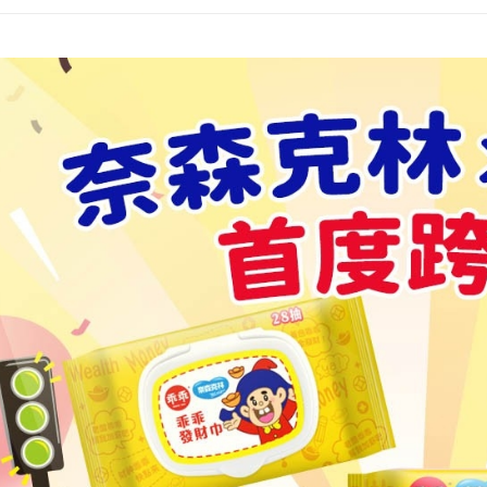
３．未成
「AFTE
任。
４．使用「
即時審查
結果請求
５．嚴禁
形，恩沛
動。