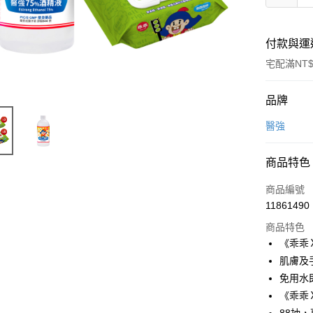
付款與運
宅配滿NT$
付款方式
品牌
信用卡一
醫強
LINE Pay
商品特色
Apple Pay
商品編號
街口支付
11861490
商品特色
悠遊付
《乖乖
全盈+PAY
肌膚及
免用水
AFTEE先
《乖乖
相關說明
【關於「A