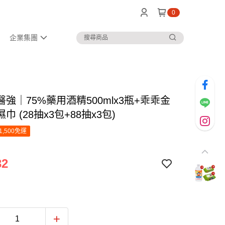
0
企業集團
強｜75%藥用酒精500mlx3瓶+乖乖金
巾 (28抽x3包+88抽x3包)
1,500免運
32