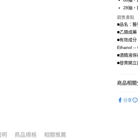
88抽
ATM付款
AFTEE
28抽
便利好安
１．簡單
銷售重點
２．便利
運送方式
■品名：醫
３．安心
■乙類成藥
宅配
【「AFT
■有效成分：Eac
每筆NT$1
１．於結帳
Ethanol --
付」結帳
２．訂單
■酒精液保
３．收到繳
■發票開立
／ATM／
※ 請注意
絡購買商品
先享後付
商品相關分
※ 交易是
是否繳費成
酒精清潔
付客戶支
分享
【注意事
１．透過由
交易，需
求債權轉
２．關於
說明
商品規格
相關推薦
https://aft