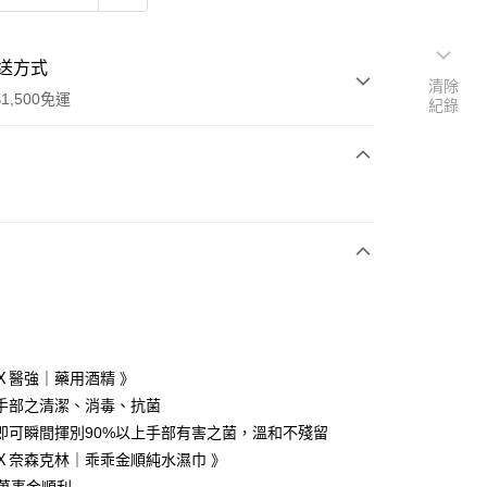
送方式
清除
1,500免運
紀錄
次付款
Ｘ醫強｜藥用酒精 》
手部之清潔、消毒、抗菌
即可瞬間揮別90%以上手部有害之菌，溫和不殘留
享後付
Ｘ奈森克林｜乖乖金順純水濕巾 》
FTEE先享後付」】