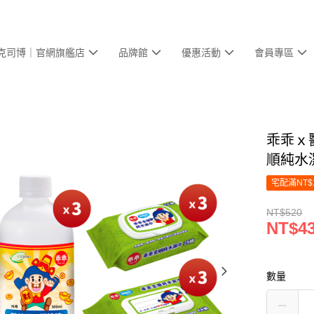
克司博｜官網旗艦店
品牌館
優惠活動
會員專區
乖乖ｘ醫
順純水濕
宅配滿NT$
NT$520
NT$4
數量