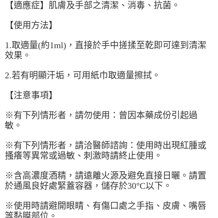
【適應症】肌膚及手部之清潔、消毒、抗菌。
是否繳費成功／繳費後需取消欲退款等相關疑問，請聯繫「AFTEE先享後付
客戶支援中心」
https://netprotections.freshdesk.com/support/home
【使用方法】
【注意事項】
１．透過由恩沛科技股份有限公司提供之「AFTEE先享後付」服務完成之交
1.取適量(約1ml)，直接於手中搓揉至乾即可達到清潔
易，需依本服務之必要範圍內提供個人資料，並將交易相關給付款項請求債
效果。
權轉讓予恩沛科技股份有限公司。
２．關於個人資料處理事宜，請瀏覽以下網址：
2.若有明顯汗垢，可用紙巾取適量擦拭。
https://aftee.tw/terms/#terms3
３．未成年的使用者請事先徵得法定代理人或監護人之同意方可使用
【注意事項】
「AFTEE先享後付」，若未經同意申辦者引起之損失，本公司不負相關責
任。
４．使用「AFTEE先享後付」時，將依據個別帳號之用戶狀況，依本公司即
※有下列情形者，請勿使用：曾因本藥成份引起過
時審查核予不同之上限額度；若仍有額度不足之情形，本公司將視審查結果
敏。
請求用戶進行身份認證。
５．嚴禁一人註冊多個帳號或使用他人資訊註冊。若發現惡意使用之情形，
※有下列情形者，請洽醫師諮詢：使用時出現紅腫或
恩沛科技股份有限公司將有權停止該用戶之使用額度並採取法律行動。
搔癢等異常或過敏、刺激時請終止使用。
※含高濃度酒精，請遠離火源及避免直接日曬。請置
於通風良好處緊蓋容器，儲存於30°C以下。
※使用時請避開眼睛、有傷口處之手指、皮膚、嘴唇
等黏膜部位。