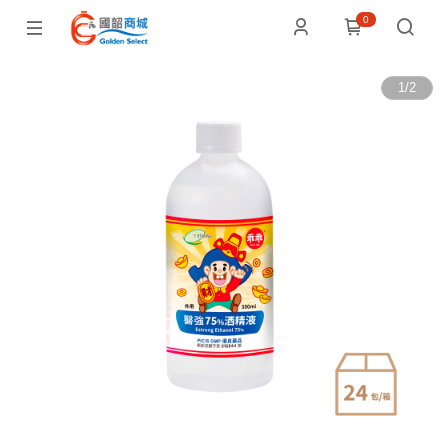
0
1
/
2