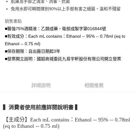
肌膚及手部之清潔、消毒、抗菌
免用水即可瞬間揮別90%以上手部有害之細菌，溫和不殘留
悠遊付
銷售重點
全盈+PAY
■醫強75%酒精液：乙類成藥，衛部成製字第016844號
AFTEE先享後付
■有效成分：Each mL contains：Ethanol -- 95% -- 0.78ml (eq to
相關說明
Ethanol -- 0.75 ml)
【關於「AFTEE先享後付」】
■保存期限：自出廠日期起3年
ATM付款
AFTEE先享後付是「在收到商品之後才付款」的支付方式。 讓您購物簡單
便利好安心！
■發票開立說明：國韶商城委託九易宇軒股份有限公司開立發票
１．簡單：不需註冊會員、不需綁卡、不需儲值。
運送方式
２．便利：只要手機號碼，簡訊認證，即可結帳。
３．安心：先確認商品／服務後，再付款。
宅配
每筆NT$150，滿NT$1,500(含以上)免運費
詳細說明
相關推薦
【「AFTEE先享後付」結帳流程】
１．於結帳方式選擇「AFTEE先享後付」後，將跳轉至「AFTEE先享後付」
結帳頁面，進行簡訊認證並確認金額後，即可完成結帳。
２．訂單成立數日內，您將收到繳費通知簡訊。
▍消費者使用前應詳閱說明書 ▍
３．收到繳費通知簡訊後14天內，點擊此簡訊中的連結，可透過四大超商／
ATM／網路銀行／等多元方式進行付款，方視為交易完成。
※ 請注意：結帳手續完成當下不需立刻繳費，但若您需要取消訂單，請聯絡
【主成分】Each mL contains：Ethanol -- 95% -- 0.78ml
購買商品的店家。未經商家同意取消之訂單仍視為有效，需透過AFTEE先享
(eq to Ethanol -- 0.75 ml)
後付繳納相關費用。
※ 交易是否成功請以「AFTEE先享後付 」之結帳頁面顯示為準，若有關於