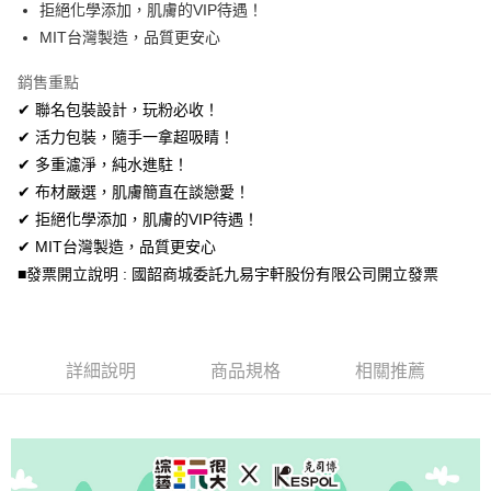
拒絕化學添加，肌膚的VIP待遇！
全盈+PAY
MIT台灣製造，品質更安心
AFTEE先享後付
銷售重點
相關說明
✔ 聯名包裝設計，玩粉必收！
【關於「AFTEE先享後付」】
✔ 活力包裝，隨手一拿超吸睛！
ATM付款
AFTEE先享後付是「在收到商品之後才付款」的支付方式。 讓您購物簡單
便利好安心！
✔ 多重濾淨，純水進駐！
１．簡單：不需註冊會員、不需綁卡、不需儲值。
✔ 布材嚴選，肌膚簡直在談戀愛！
運送方式
２．便利：只要手機號碼，簡訊認證，即可結帳。
✔ 拒絕化學添加，肌膚的VIP待遇！
３．安心：先確認商品／服務後，再付款。
宅配
✔ MIT台灣製造，品質更安心
每筆NT$150，滿NT$1,500(含以上)免運費
【「AFTEE先享後付」結帳流程】
■發票開立說明 : 國韶商城委託九易宇軒股份有限公司開立發票
１．於結帳方式選擇「AFTEE先享後付」後，將跳轉至「AFTEE先享後付」
結帳頁面，進行簡訊認證並確認金額後，即可完成結帳。
２．訂單成立數日內，您將收到繳費通知簡訊。
３．收到繳費通知簡訊後14天內，點擊此簡訊中的連結，可透過四大超商／
ATM／網路銀行／等多元方式進行付款，方視為交易完成。
詳細說明
商品規格
相關推薦
※ 請注意：結帳手續完成當下不需立刻繳費，但若您需要取消訂單，請聯絡
購買商品的店家。未經商家同意取消之訂單仍視為有效，需透過AFTEE先享
後付繳納相關費用。
※ 交易是否成功請以「AFTEE先享後付 」之結帳頁面顯示為準，若有關於
是否繳費成功／繳費後需取消欲退款等相關疑問，請聯繫「AFTEE先享後付
客戶支援中心」
https://netprotections.freshdesk.com/support/home