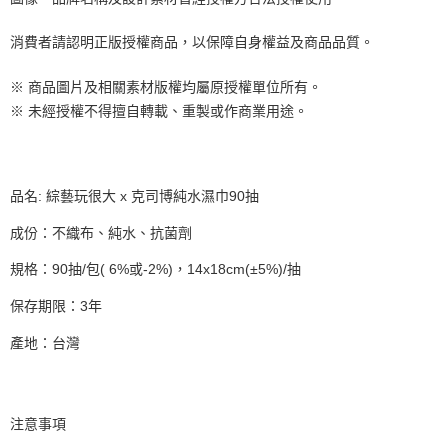
消費者請認明正版授權商品，以保障自身權益及商品品質。
※ 商品圖片及相關素材版權均屬原授權單位所有。
※ 未經授權不得擅自轉載、重製或作商業用途。
品名: 綜藝玩很大 x 克司博純水濕巾90抽
成份：不織布、純水、抗菌劑
規格：90抽/包( 6%或-2%)，14x18cm(±5%)/抽
保存期限：3年
產地：台灣
注意事項