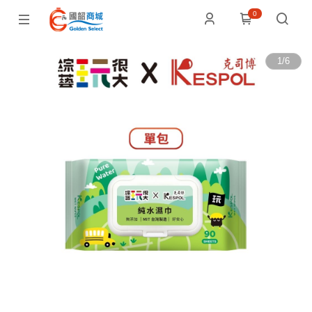
0
1
/
6