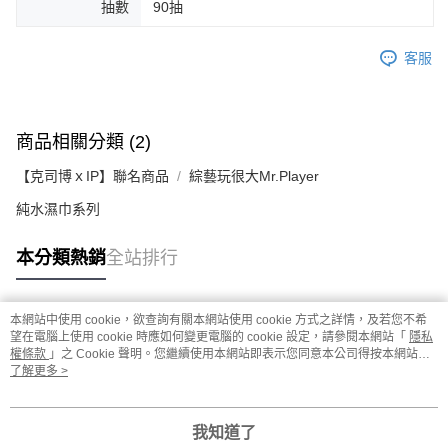
抽數
90抽
客服
商品相關分類 (2)
【克司博ｘIP】聯名商品
綜藝玩很大Mr.Player
純水濕巾系列
本分類熱銷
全站排行
本網站中使用 cookie，欲查詢有關本網站使用 cookie 方式之詳情，及若您不希
熱門標籤
望在電腦上使用 cookie 時應如何變更電腦的 cookie 設定，請參閱本網站「
隱私
權條款
」之 Cookie 聲明。您繼續使用本網站即表示您同意本公司得按本網站使
用條款之 Cookie 聲明使用 cookie。
了解更多 >
我知道了