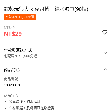
綜藝玩很大 x 克司博｜純水濕巾(90抽)
宅配滿NT$1,500免運
NT$49
NT$29
付款與運送方式
宅配滿NT$1,500免運
付款方式
商品特色
信用卡一次付款
商品編號
LINE Pay
10920348
Apple Pay
商品特色
街口支付
多重濾淨，純水進駐！
布材嚴選，肌膚簡直在談戀愛！
悠遊付