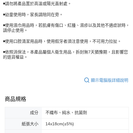
◾️請勿將產品置於高溫或陽光直射處。
◾️幼童使用時，家長請陪同在旁。
◾️使用濕巾用品時，若肌膚有傷口、紅腫、濕疹以及其他不適症狀時，
請停止使用。
◾️使用口腔清潔用品時，使用假牙者須注意使用，不可用力拉扯。
◾️依照消保法，本產品屬個人衛生用品，拆封無7天猶豫期，且影響您
的退貨權益。
顯示電腦版詳細說明
商品規格
成分
不織布、純水、抗菌劑
紙張大小
14x18cm(±5%)