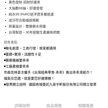
黃色發財-招財好運來
全盈+PAY
大抽數88抽，好運發發
純水99.9%RO逆滲透多層過濾
AFTEE先享後付
成分符合衛福部規範
相關說明
掀蓋設計，雙層鎖水保護
【關於「AFTEE先享後付」】
ATM付款
AFTEE先享後付是「在收到商品之後才付款」的支付方式。 讓您購物簡單
台灣製造，30年經驗生產嚴格把關
便利好安心！
１．簡單：不需註冊會員、不需綁卡、不需儲值。
銷售重點
運送方式
２．便利：只要手機號碼，簡訊認證，即可結帳。
◾️聯名創意，工商行號、居家都適用
３．安心：先確認商品／服務後，再付款。
宅配
◾️童趣+實用，話題性十足
每筆NT$150，滿NT$1,500(含以上)免運費
【「AFTEE先享後付」結帳流程】
◾️醫療儀器要乖乖
１．於結帳方式選擇「AFTEE先享後付」後，將跳轉至「AFTEE先享後付」
◾️工廠產線要乖乖
結帳頁面，進行簡訊認證並確認金額後，即可完成結帳。
２．訂單成立數日內，您將收到繳費通知簡訊。
奈森克林首次攜手《台灣經典零食-乖乖》推出乖乖濕紙巾！
３．收到繳費通知簡訊後14天內，點擊此簡訊中的連結，可透過四大超商／
福氣任您選，就是要您好運爆棚！
ATM／網路銀行／等多元方式進行付款，方視為交易完成。
※ 請注意：結帳手續完成當下不需立刻繳費，但若您需要取消訂單，請聯絡
■發票開立說明 : 國韶商城委託九易宇軒股份有限公司開立發票
購買商品的店家。未經商家同意取消之訂單仍視為有效，需透過AFTEE先享
後付繳納相關費用。
※ 交易是否成功請以「AFTEE先享後付 」之結帳頁面顯示為準，若有關於
是否繳費成功／繳費後需取消欲退款等相關疑問，請聯繫「AFTEE先享後付
客戶支援中心」
https://netprotections.freshdesk.com/support/home
詳細說明
商品規格
相關推薦