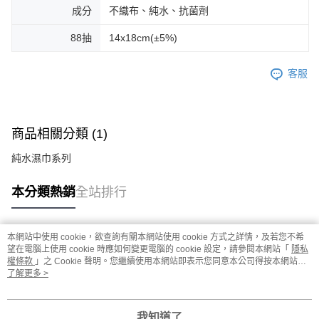
成分
不織布、純水、抗菌劑
88抽
14x18cm(±5%)
客服
商品相關分類 (1)
純水濕巾系列
本分類熱銷
全站排行
本網站中使用 cookie，欲查詢有關本網站使用 cookie 方式之詳情，及若您不希
熱門標籤
望在電腦上使用 cookie 時應如何變更電腦的 cookie 設定，請參閱本網站「
隱私
權條款
」之 Cookie 聲明。您繼續使用本網站即表示您同意本公司得按本網站使
用條款之 Cookie 聲明使用 cookie。
了解更多 >
我知道了