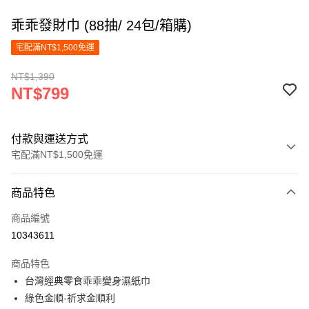
乖乖發財巾 (88抽/ 24包/箱購)
宅配滿NT$1,500免運
NT$1,390
NT$799
付款與運送方式
宅配滿NT$1,500免運
付款方式
商品特色
信用卡一次付款
商品編號
LINE Pay
10343611
Apple Pay
商品特色
街口支付
台灣經典零食乖乖變身濕紙巾
綠色金順-祈求金順利
悠遊付