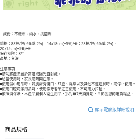
成份：不織布、純水、抗菌劑
規格：88抽/包( 6%或-2%)，14x18cm(±5%)/張；
28抽/包( 6%或-2%)，
20x15cm(±5%)/張
保存期限：3年
產地：台灣
注意事項
◾️請勿將產品置於高溫或陽光直射處。
◾️幼童使用時，家長請陪同在旁。
◾️使用濕巾用品時，若肌膚有傷口、紅腫、濕疹以及其他不適症狀時，請停止使用。
◾️使用口腔清潔用品時，使用假牙者須注意使用，不可用力拉扯。
◾️依照消保法，本產品屬個人衛生用品，拆封無7天猶豫期，且影響您的退貨權益。
顯示電腦版詳細說明
商品規格