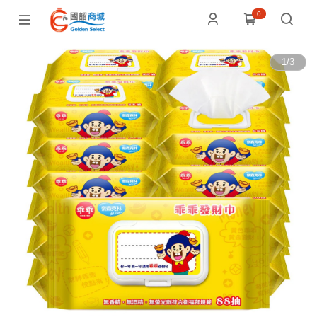
0
1
/
3